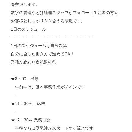
を交渉します。
数字の管理などは経理スタッフがフォロー。生産者の方や
お客様としっかり向き合える環境です。
1日のスケジュール
￣￣￣￣￣￣￣￣￣￣￣￣￣￣￣￣￣￣￣￣
1日のスケジュールは自分次第、
自分に合った働き方で進めてOK！
業務が終わり次第退社◎
★8：00 出勤
午前中は、基本事務作業がメインです
↓
★11：30～ 休憩
↓
★12：30～ 業務再開
午後からは受発注がスタートする流れです